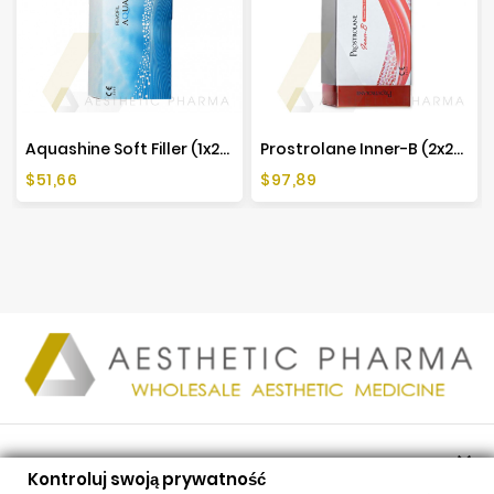
Aquashine Soft Filler (1x2ml) | Przeciwstarzeniowy
Prostrolane Inner-B (2x2ml)
Cena
Cena
$51,66
$97,89

PRODUKTY
Kontroluj swoją prywatność