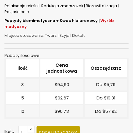
Relaksacja mięśni | Redukcja zmarszczek | Biorewitalizacja |
Rozjaśnienie
Peptydy biomimetyczne + Kwas hialuronowy |
Wyrób
medyczny
Miejsce stosowania: Twarz | Szyja | Dekolt
Rabaty ilościowe
Cena
Ilość
Oszczędzasz
jednostkowa
3
$94,60
Do $5,79
5
$92,67
Do $19,31
10
$90,73
Do $57,92
Ilość
DODAJ DO KOSZYKA