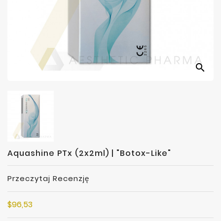
Producenci
search
Aquashine PTx (2x2ml) | "botox-Like"
Przeczytaj Recenzję
$96,53