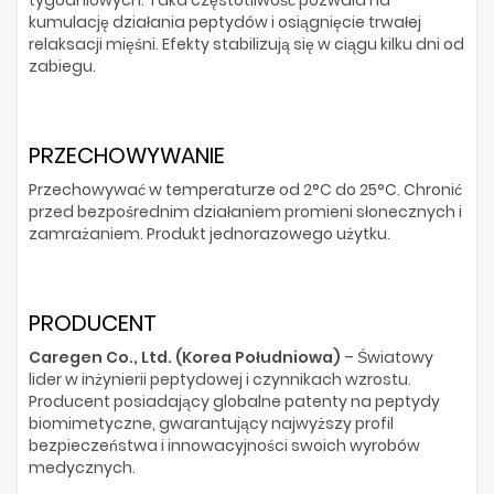
tygodniowych. Taka częstotliwość pozwala na
kumulację działania peptydów i osiągnięcie trwałej
relaksacji mięśni. Efekty stabilizują się w ciągu kilku dni od
zabiegu.
PRZECHOWYWANIE
Przechowywać w temperaturze od 2°C do 25°C. Chronić
przed bezpośrednim działaniem promieni słonecznych i
zamrażaniem. Produkt jednorazowego użytku.
PRODUCENT
Caregen Co., Ltd. (Korea Południowa)
– Światowy
lider w inżynierii peptydowej i czynnikach wzrostu.
Producent posiadający globalne patenty na peptydy
biomimetyczne, gwarantujący najwyższy profil
bezpieczeństwa i innowacyjności swoich wyrobów
medycznych.