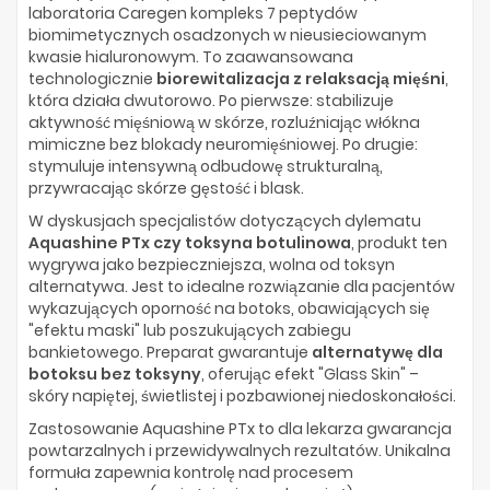
laboratoria Caregen kompleks 7 peptydów
biomimetycznych osadzonych w nieusieciowanym
kwasie hialuronowym. To zaawansowana
technologicznie
biorewitalizacja z relaksacją mięśni
,
która działa dwutorowo. Po pierwsze: stabilizuje
aktywność mięśniową w skórze, rozluźniając włókna
mimiczne bez blokady neuromięśniowej. Po drugie:
stymuluje intensywną odbudowę strukturalną,
przywracając skórze gęstość i blask.
W dyskusjach specjalistów dotyczących dylematu
Aquashine PTx czy toksyna botulinowa
, produkt ten
wygrywa jako bezpieczniejsza, wolna od toksyn
alternatywa. Jest to idealne rozwiązanie dla pacjentów
wykazujących oporność na botoks, obawiających się
"efektu maski" lub poszukujących zabiegu
bankietowego. Preparat gwarantuje
alternatywę dla
botoksu bez toksyny
, oferując efekt "Glass Skin" –
skóry napiętej, świetlistej i pozbawionej niedoskonałości.
Zastosowanie Aquashine PTx to dla lekarza gwarancja
powtarzalnych i przewidywalnych rezultatów. Unikalna
formuła zapewnia kontrolę nad procesem