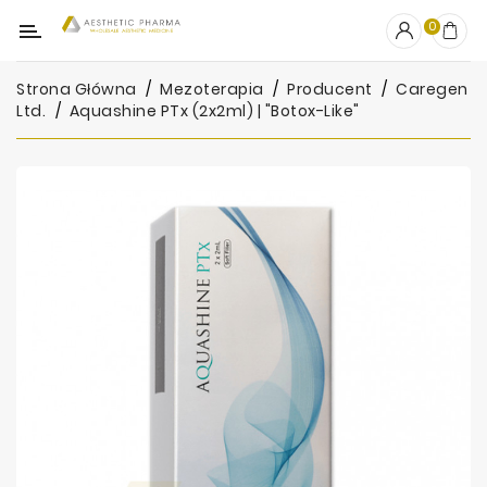
Kategoria
0
Strona Główna
Mezoterapia
Producent
Caregen
OUTLET
Ltd.
Aquashine PTx (2x2ml) | "botox-Like"
Wypełniacze
Stymulatory
Mezoterapia
Peelingi
PRP
Skincare
Artykuły
Jednorazowe