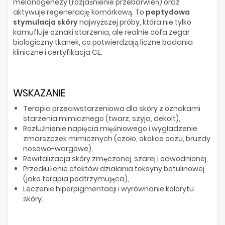
melanogenezy (rozjaśnienie przebarwień) oraz
aktywuje regenerację komórkową. To
peptydowa
stymulacja skóry
najwyższej próby, która nie tylko
kamufluje oznaki starzenia, ale realnie cofa zegar
biologiczny tkanek, co potwierdzają liczne badania
kliniczne i certyfikacja CE.
WSKAZANIE
Terapia przeciwstarzeniowa dla skóry z oznakami
starzenia mimicznego (twarz, szyja, dekolt),
Rozluźnienie napięcia mięśniowego i wygładzenie
zmarszczek mimicznych (czoło, okolice oczu, bruzdy
nosowo-wargowe),
Rewitalizacja skóry zmęczonej, szarej i odwodnionej,
Przedłużenie efektów działania toksyny botulinowej
(jako terapia podtrzymująca),
Leczenie hiperpigmentacji i wyrównanie kolorytu
skóry.