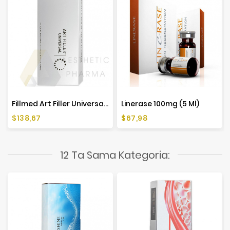
Fillmed Art Filler Universal (2x1,2ml)
Linerase 100mg (5 Ml)
Cena
Cena
$138,67
$67,98
12 Ta Sama Kategoria: