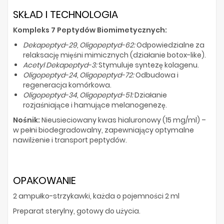
SKŁAD I TECHNOLOGIA
Kompleks 7 Peptydów Biomimetycznych:
Dekapeptyd-29, Oligopeptyd-62:
Odpowiedzialne za
relaksację mięśni mimicznych (działanie botox-like).
Acetyl Dekapeptyd-3:
Stymuluje syntezę kolagenu.
Oligopeptyd-24, Oligopeptyd-72:
Odbudowa i
regeneracja komórkowa.
Oligopeptyd-34, Oligopeptyd-51:
Działanie
rozjaśniające i hamujące melanogenezę.
Nośnik:
Nieusieciowany kwas hialuronowy (15 mg/ml) –
w pełni biodegradowalny, zapewniający optymalne
nawilżenie i transport peptydów.
OPAKOWANIE
2 ampułko-strzykawki, każda o pojemności 2 ml
Preparat sterylny, gotowy do użycia.