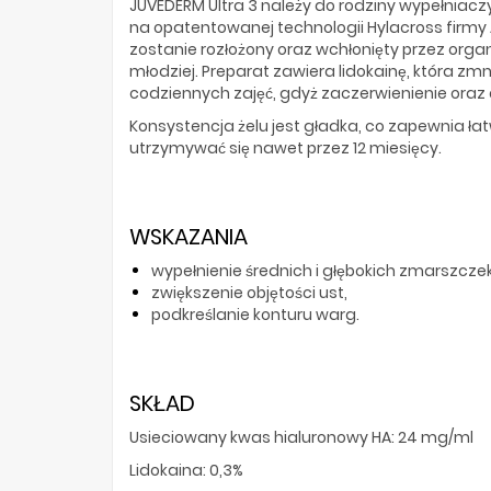
JUVÉDERM Ultra 3 należy do rodziny wypełnia
na opatentowanej technologii Hylacross firmy A
zostanie rozłożony oraz wchłonięty przez organi
młodziej. Preparat zawiera lidokainę, która zmn
codziennych zajęć, gdyż zaczerwienienie oraz 
Konsystencja żelu jest gładka, co zapewnia łat
utrzymywać się nawet przez 12 miesięcy.
WSKAZANIA
wypełnienie średnich i głębokich zmarszcze
zwiększenie objętości ust,
podkreślanie konturu warg.
SKŁAD
Usieciowany kwas hialuronowy HA: 24 mg/ml
Lidokaina:
0,3%