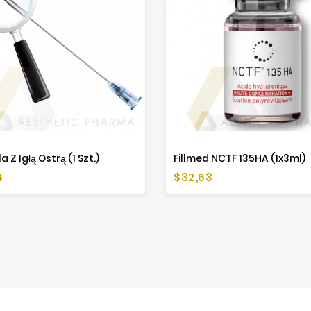
a Z Igłą Ostrą (1 Szt.)
Fillmed NCTF 135HA (1x3ml)
a
Cena
4
$32,63