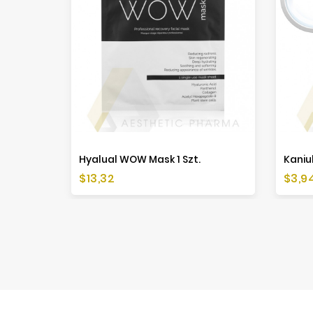
Hyalual WOW Mask 1 Szt.
Kaniul
Cena
Cen
$13,32
$3,9