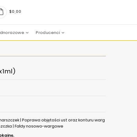
$0,00
Jednorazowe
Producenci
arma
boratoires
c Pharma Group
aboratoire
boratories
boratoires
Mezoterapia Mikroigłowa
x1ml)
marszczek | Poprawa objętości ust oraz konturu warg
arszczka | Fałdy nosowo-wargowe
okainę.