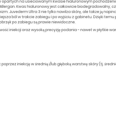
czy opartych na usieciowanym kwasie hialuronowym pochodzeni
llergan. Kwas hialuronowy jest całkowicie biodegradowalny, czyl
zm. Juvederm Ultra 3 nie tylko nawilża skórę, ale także ją napin
iejsza ból w trakcie zabiegu i po wyjściu z gabinetu. Dzięki temu
obrzęk po zabiegu są prawie niewidoczne.
wość iniekcji oraz wysoką precyzję podania - nawet w płytkie w
k
poprzez iniekcję w średnią i/lub głęboką warstwę skóry (tj. śre