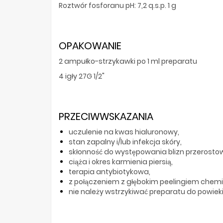
Roztwór fosforanu pH: 7,2 q.s.p. 1 g
OPAKOWANIE
2 ampułko-strzykawki po 1 ml preparatu
4 igły 27G 1/2"
PRZECIWWSKAZANIA
uczulenie na kwas hialuronowy,
stan zapalny i/lub infekcja skóry,
skłonność do występowania blizn przerosto
ciąża i okres karmienia piersią,
terapia antybiotykowa,
z połączeniem z głębokim peelingiem chemi
nie należy wstrzykiwać preparatu do powieki