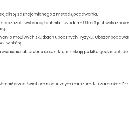
pecjalistę zaznajomionego z metodą podawania.
zmarszczek i wybranej techniki. Juvederm Ultra 3 jest wskazany w
rg.
wani o możliwych skutkach ubocznych i ryzyku. Obszar podawa
li w skórę.
ienienia lub drobne siniaki, które znikają po kilku godzinach do k
Chronić przed światłem słonecznym i mrozem. Nie zamrażać. P