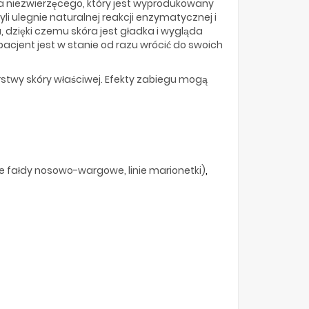
a niezwierzęcego, który jest wyprodukowany
i ulegnie naturalnej reakcji enzymatycznej i
a, dzięki czemu skóra jest gładka i wygląda
 pacjent jest w stanie od razu wrócić do swoich
arstwy skóry właściwej. Efekty zabiegu mogą
dnie fałdy nosowo-wargowe, linie marionetki)
,