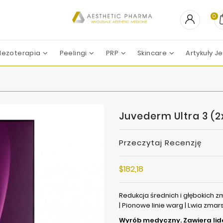
0
ezoterapia
Peelingi
PRP
Skincare
Artykuły 
PEELING CHEMICZNY
Professional Derma
Professional Dietetics
Skin Tech Pharma Group
ZESTAWY ZABIEGOWE
Apharm-Nyuma Ph
Croma-Pharma GmbH
Filorga La
Marllor Biomedical SRL
Mesoesteti
Revitacare L
Teoxane La
Vivacy La
Juvederm Ultra 3 (2
Przeczytaj Recenzję
$182,18
Redukcja średnich i głębokich z
| Pionowe linie warg | Lwia zm
Wyrób medyczny. Zawiera lid