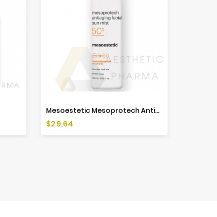
Mesoestetic Mesoprotech Antiaging Facial Sun Mist SPF 50+ - 60ml
Cena
Cena
$29,64
$32,63