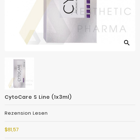
search
CytoCare S Line (1x3ml)
Rezension Lesen
$81,57