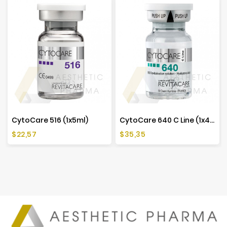
CytoCare 516 (1x5ml)
CytoCare 640 C Line (1x4ml)
Preis
Preis
$22,57
$35,35