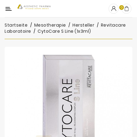
Kategorie
0
Startseite
Mesotherapie
Hersteller
Revitacare
OUTLET
Laboratoire
CytoCare S Line (1x3ml)
Fillers
Biostimulatoren
Mesotherapie
Peelings
PRP
Skincare
Zubehör
Hersteller