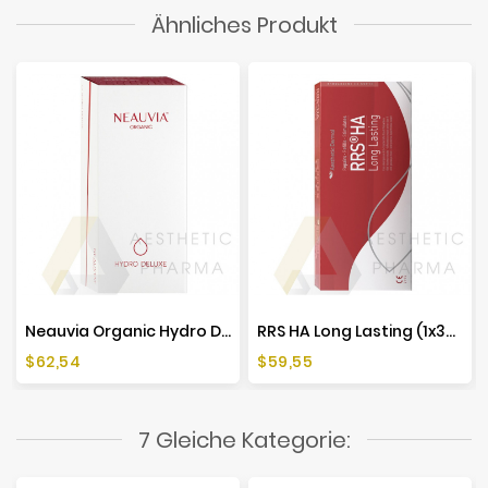
Ähnliches Produkt
Neauvia Organic Hydro Deluxe (2x2,5ml)
RRS HA Long Lasting (1x3ml)
Preis
Preis
$62,54
$59,55
7 Gleiche Kategorie: