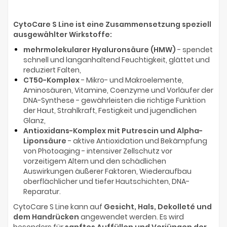
CytoCare S Line ist eine Zusammensetzung speziell
ausgewählter Wirkstoffe:
mehrmolekularer Hyaluronsäure (HMW)
- spendet
schnell und langanhaltend Feuchtigkeit, glättet und
reduziert Falten,
CT50-Komplex
- Mikro- und Makroelemente,
Aminosäuren, Vitamine, Coenzyme und Vorläufer der
DNA-Synthese - gewährleisten die richtige Funktion
der Haut, Strahlkraft, Festigkeit und jugendlichen
Glanz,
Antioxidans-Komplex mit Putrescin und Alpha-
Liponsäure
- aktive Antioxidation und Bekämpfung
von Photoaging - intensiver Zellschutz vor
vorzeitigem Altern und den schädlichen
Auswirkungen äußerer Faktoren, Wiederaufbau
oberflächlicher und tiefer Hautschichten, DNA-
Reparatur.
CytoCare S Line kann auf
Gesicht, Hals, Dekolleté und
dem Handrücken
angewendet werden. Es wird