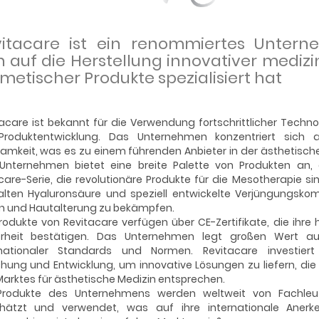
vitacare ist ein renommiertes Untern
h auf die Herstellung innovativer mediz
metischer Produkte spezialisiert hat
acare ist bekannt für die Verwendung fortschrittlicher Techn
Produktentwicklung. Das Unternehmen konzentriert sich 
amkeit, was es zu einem führenden Anbieter in der ästhetisch
Unternehmen bietet eine breite Palette von Produkten an, e
are-Serie, die revolutionäre Produkte für die Mesotherapie si
alten Hyaluronsäure und speziell entwickelte Verjüngungskomp
en und Hautalterung zu bekämpfen.
rodukte von Revitacare verfügen über CE-Zertifikate, die ihre
erheit bestätigen. Das Unternehmen legt großen Wert au
rnationaler Standards und Normen. Revitacare investiert k
hung und Entwicklung, um innovative Lösungen zu liefern, die
arktes für ästhetische Medizin entsprechen.
Produkte des Unternehmens werden weltweit von Fachleu
hätzt und verwendet, was auf ihre internationale Aner