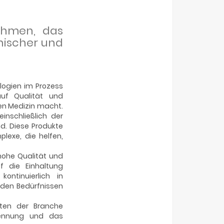
ehmen, das
inischer und
ologien im Prozess
auf Qualität und
en Medizin macht.
inschließlich der
nd. Diese Produkte
lexe, die helfen,
 hohe Qualität und
f die Einhaltung
ontinuierlich in
 den Bedürfnissen
ten der Branche
kennung und das