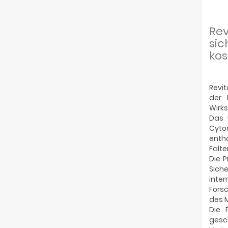
Re
sic
kos
Revit
der 
Wirks
Das 
Cytoc
enth
Falt
Die P
Sich
inte
Forsc
des M
Die 
gesc