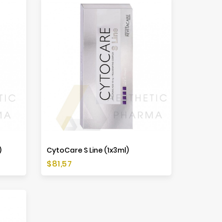
)
CytoCare S Line (1x3ml)
Preis
$81,57