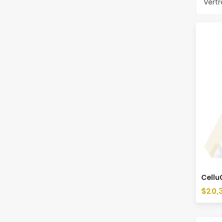
Vertr
CelluC
Preis
$20,