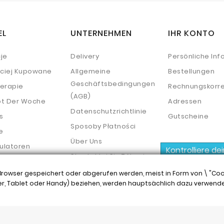
EL
UNTERNEHMEN
IHR KONTO
je
Delivery
Persönliche Inf
ściej Kupowane
Allgemeine
Bestellungen
Geschäftsbedingungen
erapie
Rechnungskorre
(AGB)
t Der Woche
Adressen
Datenschutzrichtlinie
s
Gutscheine
Sposoby Płatności
e
Über Uns
ulatoren
Kontrolliere de
Skontaktuj Się Z Nami
Mapa Strony
rowser gespeichert oder abgerufen werden, meist in Form von \ "Cook
uter, Tablet oder Handy) beziehen, werden hauptsächlich dazu verwende
© 2026 - Shop-Software von PrestaShop™