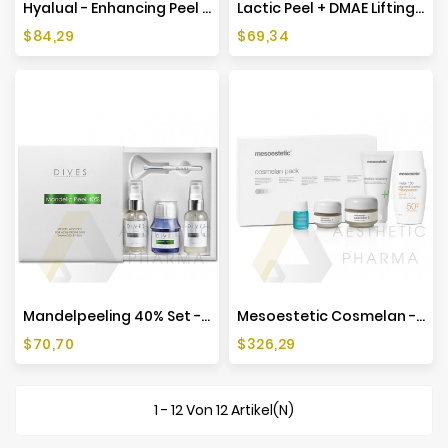
Hyalual - Enhancing Peel 50ml
Lactic Peel + DMAE Lifting Peeling-Set - 50ml
Preis
Preis
$84,29
$69,34
Mandelpeeling 40% Set - 50ml
Mesoestetic Cosmelan - Depigmentierungs-Set - Neue Formel
Preis
Preis
$70,70
$326,29
1 - 12 Von 12 Artikel(n)