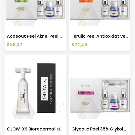
Acneout Peel Akne-Peeling-Set - 50ml
Ferulic Peel Antioxidatives Peeling-Set - 50ml
Preis
Preis
$88,37
$77,49
GLOW-X9 Bioredermalisierendes Peeling - 3ml
Glycolic Peel 35% Glykolsäure-Peeling-Set - 50ml