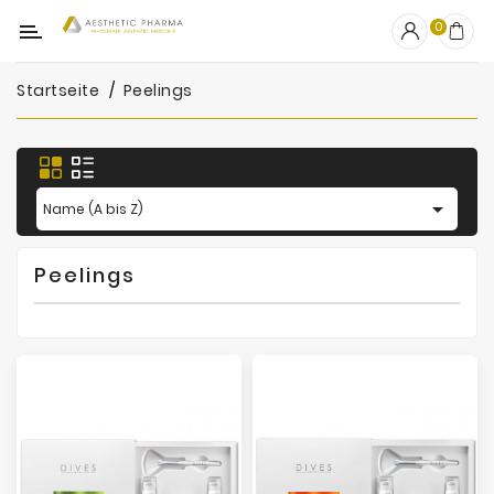
Kategorie
0
Startseite
Peelings
OUTLET
Fillers
Biostimulatoren

Name (A bis Z)
Mesotherapie
Peelings
Peelings
PRP
Skincare
Zubehör
Hersteller