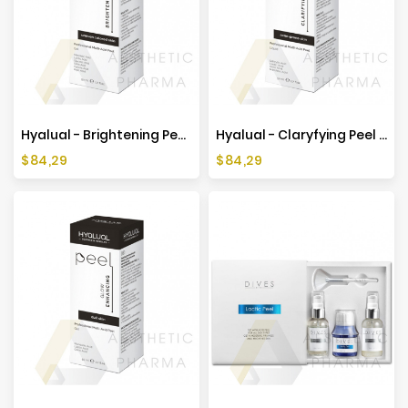
Hyalual - Brightening Peel 50ml
Hyalual - Claryfying Peel 50ml
Preis
Preis
$84,29
$84,29