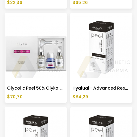
Preis
Preis
$32,36
$65,26
Glycolic Peel 50% Glykolsäure-Peeling-Set - 50ml
Hyalual - Advanced Resurfacing Peel 50ml
Preis
Preis
$70,70
$84,29