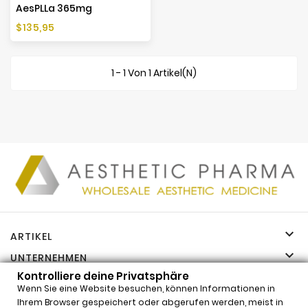
AesPLLa 365mg
Preis
$135,95
1 - 1 Von 1 Artikel(n)

ARTIKEL

UNTERNEHMEN

Kontrolliere deine Privatsphäre
IHR KONTO
Wenn Sie eine Website besuchen, können Informationen in

INFORMATIONEN
Ihrem Browser gespeichert oder abgerufen werden, meist in