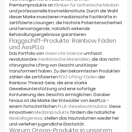
Premiumprodukte an
Kliniken für ästhetische Medizin
und professionelle Kosmetikinstitute. Durch die Wahl
dieser Marke investieren medizinische Fachkräfte in
zertifizierte Lösungen, die höchste Patientensicherheit
und hervorragende, natürlich wirkende
Behandlungsergebnisse garantieren.
Flaggschiff-Produkte: Rainbow Fäden
und AesPLLa
Das Portfolio von
Oreon Life Science
umfasst
revolutionäre
medizinische Materialien
, die das nicht-
chirurgische Lifting von Gesicht und Körper
transformiert haben. Zu den bekanntesten Produkten
zählen die zertifizierten
PDO-Lifting-Fäden
der
Rainbow Thread-Serie, die eine starke
Gewebeunterstützung und eine sofortige
Konturierung des Gesichts ermöglichen. Darüber
hinaus ist die Marke der Entwickler von AesPLLa –
einem fortschrittlichen
PLLA-Gewebestimulator
. Diese
innovativen
Medizinprodukte
fördern die natürliche
Neokollagenese
, stellen das Hautvolumen wieder her
und verleihen jugendliche Elastizität.
Warum Oreon-Produkte in unserem