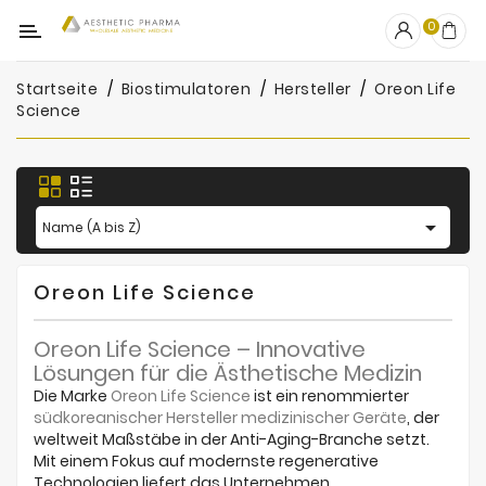
Kategorie
0
Startseite
Biostimulatoren
Hersteller
Oreon Life
OUTLET
Science
Fillers
Biostimulatoren

Name (A bis Z)
Mesotherapie
Peelings
Oreon Life Science
PRP
Oreon Life Science – Innovative
Lösungen für die Ästhetische Medizin
Skincare
Die Marke
Oreon Life Science
ist ein renommierter
südkoreanischer Hersteller medizinischer Geräte
, der
Zubehör
weltweit Maßstäbe in der Anti-Aging-Branche setzt.
Mit einem Fokus auf modernste regenerative
Hersteller
Technologien liefert das Unternehmen