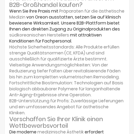
B2B-Großhandel kaufen?
Wenn Sie Ihre Praxis mit
Präparaten für die ästhetische
Medizin
von Oreon ausstatten, setzen Sie auf klinisch
bewiesene Wirksamkeit. Unsere B2B-Plattform bietet
Ihnen den direkten Zugang zu Originalprodukten des
südkoreanischen Herstellers
mit attraktiven
Konditionen für Fachpersonal.
Höchste Sicherheitsstandards:
Alle Produkte erfüllen
strenge Qualitätsnormen (CE, KFDA) und sind
ausschließlich für
qualifizierte Ärzte
bestimmt.
Vielseitige Anwendungsmöglichkeiten:
Von der
Reduzierung tiefer Falten über
revitalisierende Fäden
bis hin zum kompletten volumetrischen Remodeling.
Fortschrittliche Biostimulation:
Technologien auf Basis
biologisch abbaubarer Polymere für
langanhaltende
Anti-Aging-Ergebnisse
ohne Operation.
B2B-Unterstützung für Profis:
Zuverlässige Lieferungen
und ein umfassendes
Angebot für ästhetische
Kliniken
.
Verschaffen Sie Ihrer Klinik einen
Wettbewerbsvorteil
Die moderne
medizinische Ästhetik
erfordert