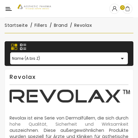
Kategorie
0
Startseite
Fillers
Brand
Revolax
OUTLET
Fillers
Biostimulatoren

Name (A bis Z)
Mesotherapie
Revolax
Peelings
PRP
Skincare
Revolax ist eine Serie von Dermalfüllern, die sich durch
Zubehör
hohe Qualität, Sicherheit und Wirksamkeit
auszeichnen. Diese außergewöhnlichen Produkte
Hersteller
wurden speziell für Ärzte und Kliniken für ästhetische