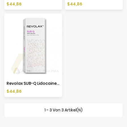
Preis
Preis
$44,86
$44,86
Revolax SUB-Q Lidocaine (1x1,1ml)
Preis
$44,86
1 - 3 Von 3 Artikel(n)