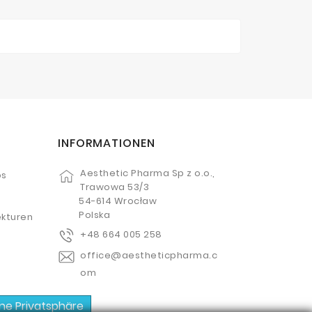
INFORMATIONEN
Aesthetic Pharma Sp z o.o.,
os
Trawowa 53/3
54-614 Wrocław
Polska
kturen
+48 664 005 258
office@aestheticpharma.c
om
ine Privatsphäre