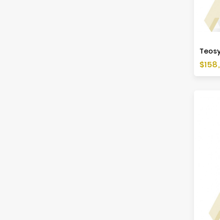
Preis
$158