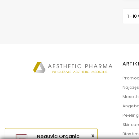
1 - 10
ARTIK
Promoc
Najczę
Mesoth
Angebo
Peeling
Skincar
Biostim
x
Neauvia Organic