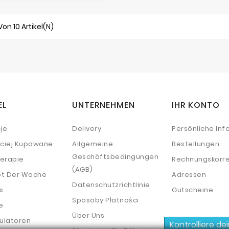
 Von 10 Artikel(n)
EL
UNTERNEHMEN
IHR KONTO
je
Delivery
Persönliche Inf
ściej Kupowane
Allgemeine
Bestellungen
Geschäftsbedingungen
erapie
Rechnungskorre
(AGB)
t Der Woche
Adressen
Datenschutzrichtlinie
s
Gutscheine
Sposoby Płatności
e
Über Uns
ulatoren
Kontrolliere de