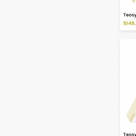
Preis
$149
Teosy