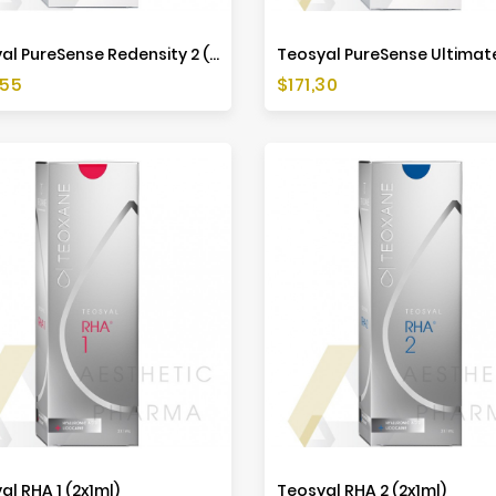
Teosyal PureSense Redensity 2 (2x1ml)
Preis
,55
$171,30
al RHA 1 (2x1ml)
Teosyal RHA 2 (2x1ml)