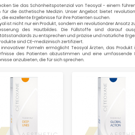
ecken Sie das Schönheitspotenzial von Teosyal - einem führe
rn für die ästhetische Medizin. Unser Angebot bietet revoluti
, die exzellente Ergebnisse für ihre Patienten suchen.
al ist nicht nur ein Produkt, sondern ein revolutionärer Ansatz 
esserung des Hautbildes. Die Füllstoffe sind darauf aus
tätsstandards zu entsprechen und präzise und natürliche Ergeb
Produkte sind CE-medizinisch zertifiziert.
innovativer Formeln ermöglicht Teosyal Ärzten, das Produkt i
rfnisse des Patienten abzustimmen und eine umfassende 
nisse anzubieten, die für sich sprechen.