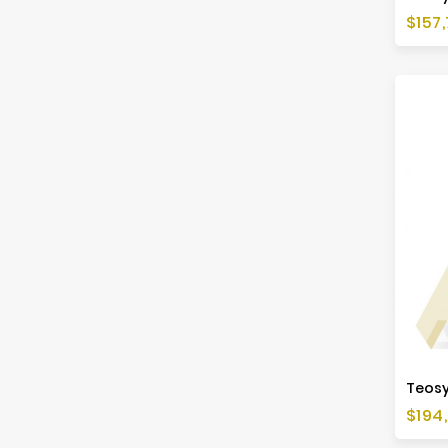
Preis
$157,
Teosy
Preis
$194,