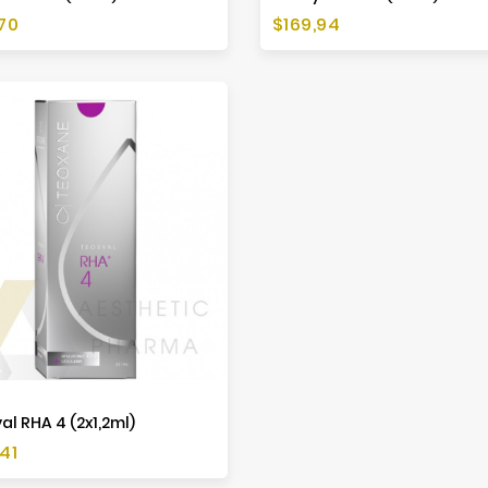
Preis
70
$169,94
al RHA 4 (2x1,2ml)
41