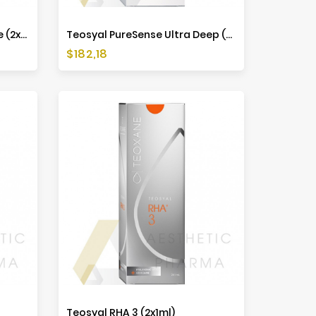
Teosyal PureSense Ultimate (2x1ml)
Teosyal PureSense Ultra Deep (2x1,2ml)
Preis
$182,18
Teosyal RHA 3 (2x1ml)