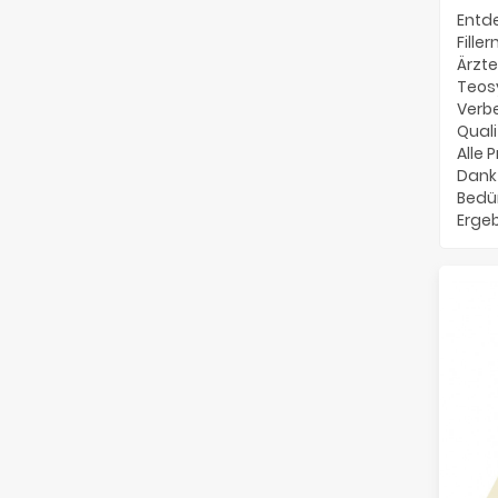
Entd
Fille
Ärzte
Teosy
Verb
Quali
Alle 
Dank 
Bedü
Ergeb