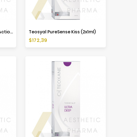
Teosyal PureSense Global Action (2x1ml)
Teosyal PureSense Kiss (2x1ml)
Preis
$172,39