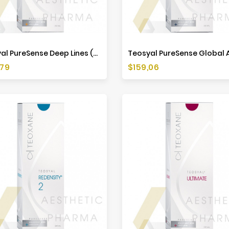
Teosyal PureSense Deep Lines (2x1ml)
Preis
,79
$159,06