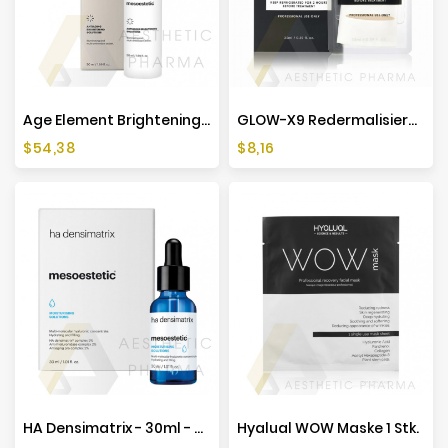
Age Element Brightening Cream - 50ml - Mesoestetic
GLOW-X9 Redermalisierende Maske 35ml
Preis
Preis
$54,38
$8,16
HA Densimatrix - 30ml - Mesoestetic
Hyalual WOW Maske 1 Stk.