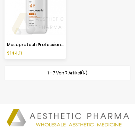
Mesoprotech Professional Veil SPF50+ - 500ml - Mesoestetic
Preis
$144,11
1 - 7 Von 7 Artikel(n)