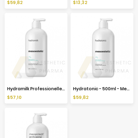
Preis
Preis
$59,82
$13,32
Hydramilk Professionelle Reinigungslösung – 500 Ml – Mesoestetic
Hydratonic - 500ml - Mesoestetic
Preis
Preis
$57,10
$59,82