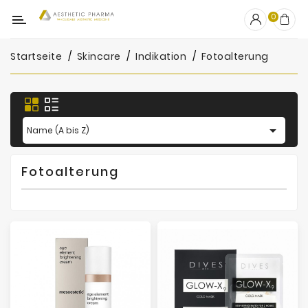
Kategorie
0
Startseite
Skincare
Indikation
Fotoalterung
OUTLET
Fillers
Biostimulatoren

Name (A bis Z)
Mesotherapie
Fotoalterung
Peelings
PRP
Skincare
Zubehör
Hersteller