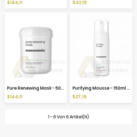
Preis
Preis
$144,11
$42,15
Pure Renewing Mask - 500ml - Mesoestetic
Purifying Mousse - 150ml - Mesoestetic
Preis
Preis
$144,11
$27,19
1 - 6 Von 6 Artikel(n)