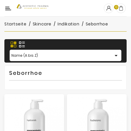
Kategorie
0
Startseite
Skincare
Indikation
Seborrhoe
OUTLET
Fillers
Biostimulatoren

Name (A bis Z)
Mesotherapie
Seborrhoe
Peelings
PRP
Skincare
Zubehör
Hersteller