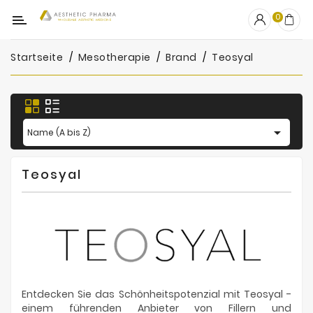
Kategorie
0
Startseite
Mesotherapie
Brand
Teosyal
OUTLET
Fillers
Biostimulatoren

Name (A bis Z)
Mesotherapie
Teosyal
Peelings
PRP
Skincare
Zubehör
Entdecken Sie das Schönheitspotenzial mit Teosyal -
Hersteller
einem führenden Anbieter von Fillern und