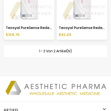
Teosyal PureSense Redensity 1 (1x3ml)
Teosyal PureSense Redensity 1 (2x1ml)
Preis
Preis
$108,76
$92,45
1 - 2 Von 2 Artikel(n)

ARTIKEL