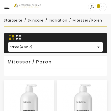
Kategorie
0
Startseite
Skincare
Indikation
Mitesser / Poren
OUTLET
Fillers
Biostimulatoren

Name (A bis Z)
Mesotherapie
Mitesser / Poren
Peelings
PRP
Skincare
Zubehör
Hersteller