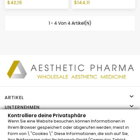
Preis
Preis
$42,15
$144,11
1 - 4 Von 4 Artikel(n)

ARTIKEL

UNTERNEHMEN

Kontrolliere deine Privatsphäre
IHR KONTO
Wenn Sie eine Website besuchen, können Informationen in

INFORMATIONEN
Ihrem Browser gespeichert oder abgerufen werden, meist in
Form von \ "Cookies \". Diese Informationen, die sich auf Sie,
Kontrolliere deine Privatsphäre
Ihre Präferenzen oder Ihr Internet-Gerät (Computer, Tablet