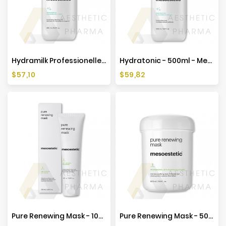
Hydramilk Professionelle Reinigungslösung – 500 Ml – Mesoestetic
Hydratonic - 500ml - Mesoestetic
Preis
Preis
$57,10
$59,82
Pure Renewing Mask - 100ml - Mesoestetic
Pure Renewing Mask - 500ml - Mesoestetic