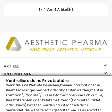
1 - 4 Von 4 Artikel(n)

ARTIKEL

UNTERNEHMEN

Kontrolliere deine Privatsphäre
IHR KONTO
Wenn Sie eine Website besuchen, können Informationen in

INFORMATIONEN
Ihrem Browser gespeichert oder abgerufen werden, meist in
Form von \ "Cookies \". Diese Informationen, die sich auf Sie,
Kontrolliere deine Privatsphäre
Ihre Präferenzen oder Ihr Internet-Gerät (Computer, Tablet
x
oder Handy) beziehen, werden hauptsächlich dazu
Neauvia Organic Hydro Deluxe (2x2,5ml)
verwendet, die Website so zu gestalten, wie Sie es erwarten.