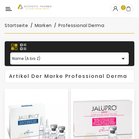
Kategorie
0
Startseite
Marken
Professional Derma
OUTLET
Fillers
Biostimulatoren

Name (A bis Z)
Mesotherapie
Artikel Der Marke Professional Derma
Peelings
PRP
Skincare
Zubehör
Hersteller