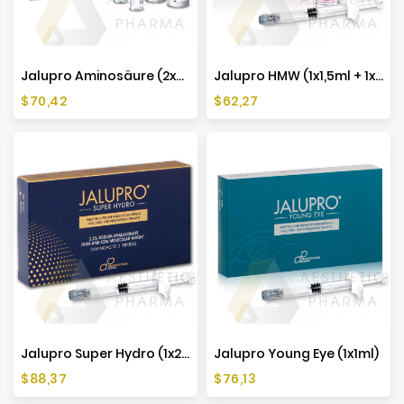
Jalupro Aminosäure (2x3ml Ampullen + 2 Ampullen)
Jalupro HMW (1x1,5ml + 1x1ml)
Preis
Preis
$70,42
$62,27
Jalupro Super Hydro (1x2,5ml)
Jalupro Young Eye (1x1ml)
Preis
Preis
$88,37
$76,13