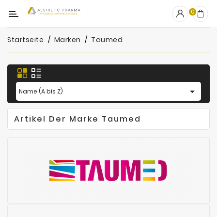
Kategorie
0
Startseite
Marken
Taumed
OUTLET
Fillers
Biostimulatoren

Name (A bis Z)
Mesotherapie
Artikel Der Marke Taumed
Peelings
PRP
Skincare
Zubehör
Hersteller