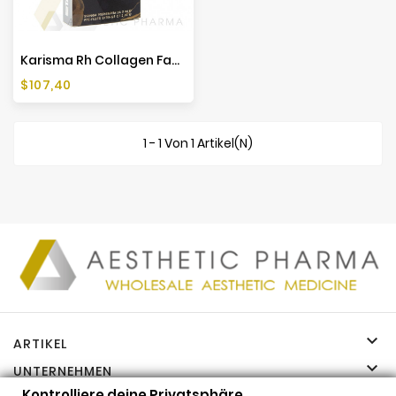
Karisma Rh Collagen Face (1x2ml)
Preis
$107,40
1 - 1 Von 1 Artikel(n)

ARTIKEL

UNTERNEHMEN

Kontrolliere deine Privatsphäre