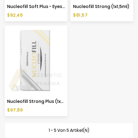
Nucleofill Soft Plus - Eyes (1x2ml)
Nucleofill Strong (1x1,5ml)
Preis
Preis
$92,45
$81,57
Nucleofill Strong Plus (1x2ml)
Preis
$97,89
1 - 5 Von 5 Artikel(n)