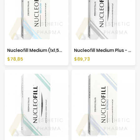
Nucleofill Medium (1x1,5ml)
Nucleofill Medium Plus - Hair (1x2ml)
Preis
Preis
$78,85
$89,73