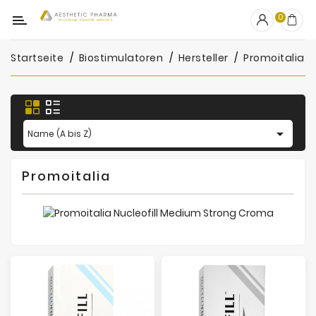
Kategorie
0
Startseite
Biostimulatoren
Hersteller
Promoitalia
OUTLET
Fillers
Biostimulatoren

Name (A bis Z)
Mesotherapie
Promoitalia
Peelings
PRP
Skincare
Zubehör
Hersteller