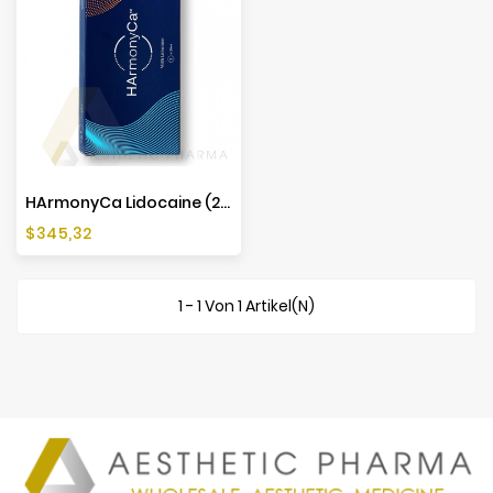
HArmonyCa Lidocaine (2x1,25ml)
Preis
$345,32
1 - 1 Von 1 Artikel(n)