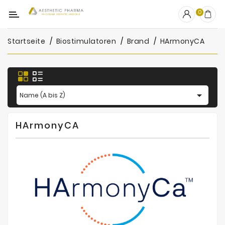
Kategorie
0
Startseite
Biostimulatoren
Brand
HArmonyCA
OUTLET
Fillers
Biostimulatoren

Name (A bis Z)
Mesotherapie
HArmonyCA
Peelings
PRP
Skincare
Zubehör
Hersteller