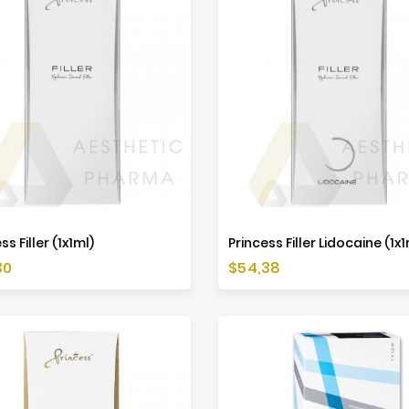
ss Filler (1x1ml)
Princess Filler Lidocaine (1x1
Preis
30
$54,38