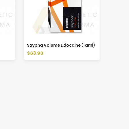
Saypha Volume Lidocaine (1x1ml)
Preis
$63,90