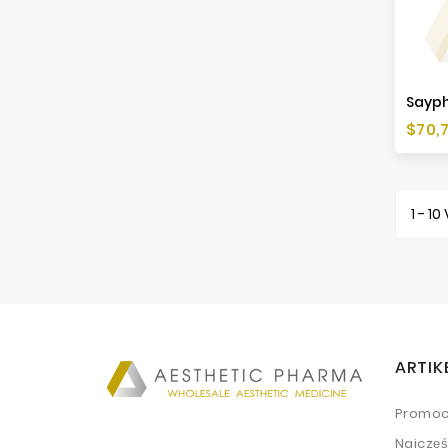
Preis
$70,
1 - 10
ARTIK
Promoc
Najczę