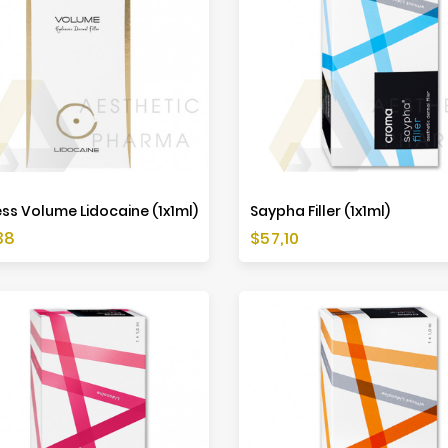
ess Volume Lidocaine (1x1ml)
Saypha Filler (1x1ml)
Preis
38
$57,10