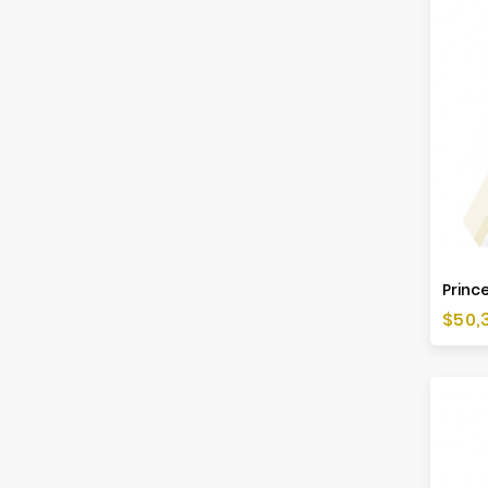
Prince
Preis
$50,