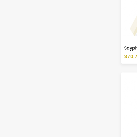
Sayph
Preis
$70,