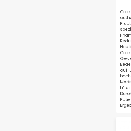
Crom
ästhe
Prod
spezi
Phar
Redu
Hautf
Crom
Gewe
Bede
auf Q
höch
Medi
Lösun
Durch
Pati
Ergeb