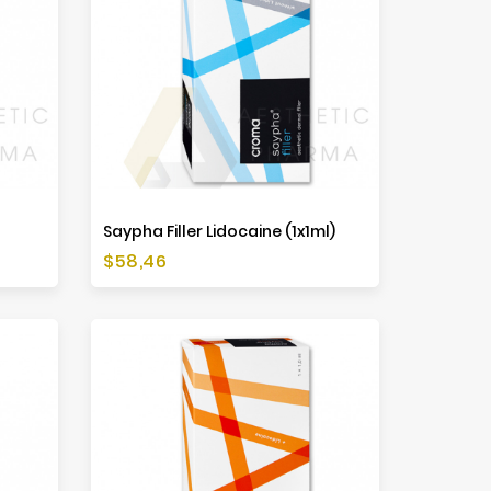
Saypha Filler Lidocaine (1x1ml)
Preis
$58,46