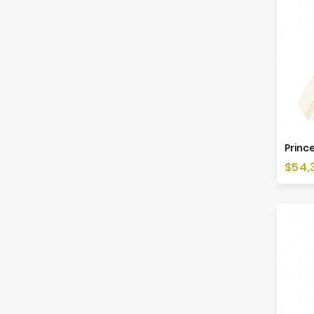
Princ
Preis
$54,