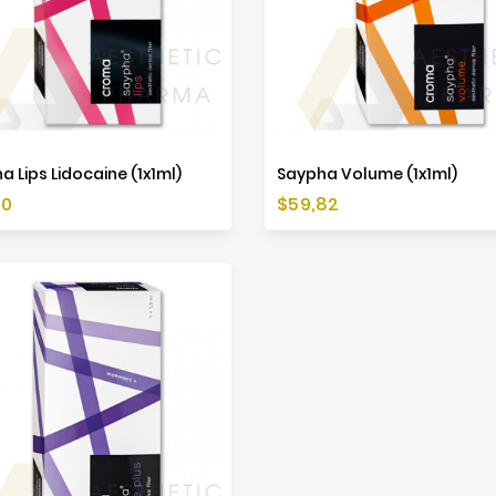
a Lips Lidocaine (1x1ml)
Saypha Volume (1x1ml)
Preis
70
$59,82