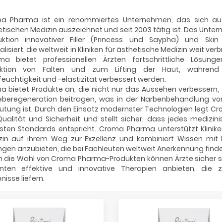
a Pharma ist ein renommiertes Unternehmen, das sich a
tischen Medizin auszeichnet und seit 2003 tätig ist. Das Unter
uktion innovativer Filler (Princess und Saypha) und Skin 
alisiert, die weltweit in Kliniken für ästhetische Medizin weit ver
ma bietet professionellen Ärzten fortschrittliche Lösunge
ktion von Falten und zum Lifting der Haut, während g
euchtigkeit und -elastizität verbessert werden.
a bietet Produkte an, die nicht nur das Aussehen verbessern,
beregeneration beitragen, was in der Narbenbehandlung vo
utung ist. Durch den Einsatz modernster Technologien legt 
ualität und Sicherheit und stellt sicher, dass jedes medizin
sten Standards entspricht. Croma Pharma unterstützt Klinike
zin auf ihrem Weg zur Exzellenz und kombiniert Wissen mit
gen anzubieten, die bei Fachleuten weltweit Anerkennung finde
 die Wahl von Croma Pharma-Produkten können Ärzte sicher sei
enten effektive und innovative Therapien anbieten, die zu
nisse liefern.