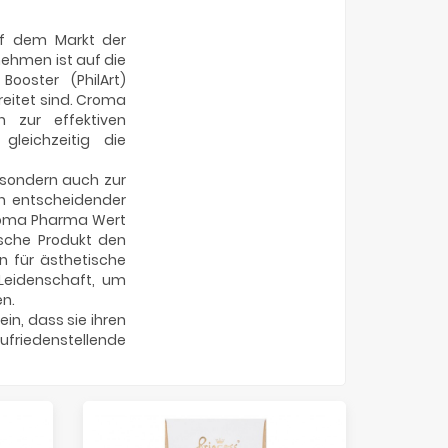
uf dem Markt der
nehmen ist auf die
Booster (PhilArt)
breitet sind. Croma
n zur effektiven
leichzeitig die
 sondern auch zur
n entscheidender
Croma Pharma Wert
ische Produkt den
n für ästhetische
 Leidenschaft, um
n.
n, dass sie ihren
friedenstellende