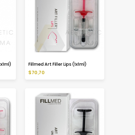
2x1ml)
Fillmed Art Filler Lips (1x1ml)
Preis
$70,70