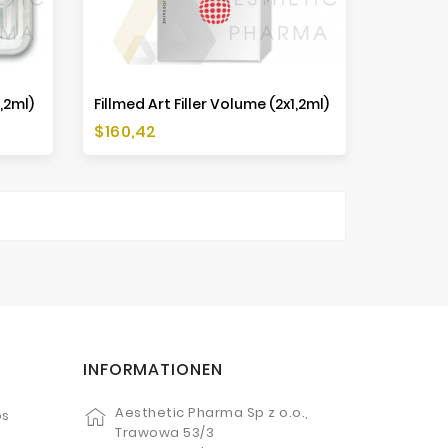
1,2ml)
Fillmed Art Filler Volume (2x1,2ml)
Preis
$160,42
INFORMATIONEN
Aesthetic Pharma Sp z o.o.,
os
Trawowa 53/3