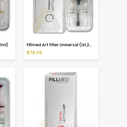
x1ml)
Fillmed Art Filler Universal (1x1,2ml)
Preis
$70,70