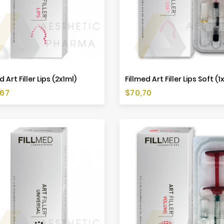
d Art Filler Lips (2x1ml)
Fillmed Art Filler Lips Soft (1
Preis
,67
$70,70