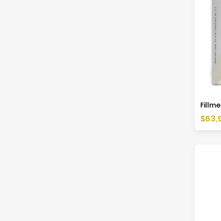
Fillme
Preis
$63,