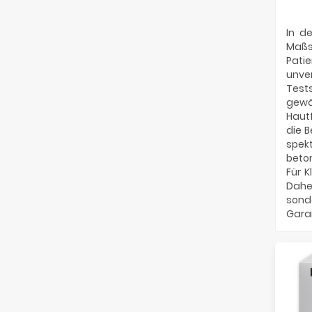
In de
Maßs
Pati
unve
Test
gewäh
Hautf
die B
spek
beto
Für K
Daher
sonde
Garan