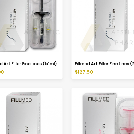
d Art Filler Fine Lines (1x1ml)
Fillmed Art Filler Fine Lines (
Preis
90
$127,80