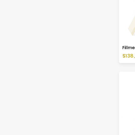
Fillme
Preis
$138