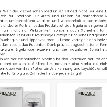
r Welt der ästhetischen Medizin ist Fillmed nicht nur eine M
tab für Exzellenz. Für Ärzte und Kliniken für ästhetische M
enten unübertroffene Qualität und Wirksamkeit bieten möchten
rzichtbarer Partner. Jedes Produkt ist das Ergebnis eingehen
s, um nicht nur Wirksamkeit, sondern auch Sicherheit für 
rleisten. Es ist ein zuverlässiges Rezept für schöne und gesun
euchtigkeit und Lippenvolumen - Fillmed verfolgt einen indivi
edürfnisse jedes Patienten. Dank präzise zugeschnittener For
takuläre Ergebnisse erzielen und die natürliche Schönheit
nen.
liniken der ästhetischen Medizin ist das Vertrauen der Patie
 lohnt es sich, auf Fillmed zu setzen - eine Marke, die nich
rn auch von ihren Patienten Anerkennung und Loyalität erhalte
tie für Erfolg und Zufriedenheit bei jedem Eingriff.