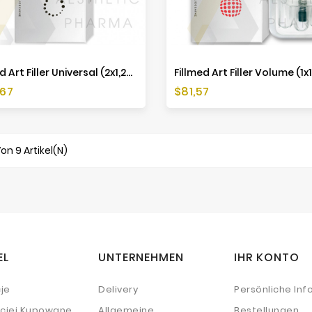
Fillmed Art Filler Universal (2x1,2ml)
Fillmed Art Filler Volume (1x
Preis
,67
$81,57
Von 9 Artikel(n)
EL
UNTERNEHMEN
IHR KONTO
je
Delivery
Persönliche Inf
ściej Kupowane
Allgemeine
Bestellungen