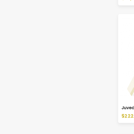
Preis
$222