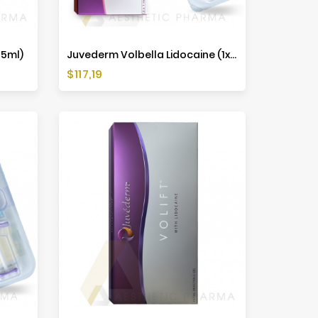
55ml)
Juvederm Volbella Lidocaine (1x1ml)
Preis
$117,19