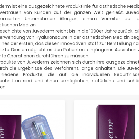
erm ist eine ausgezeichnete Produktlinie für ästhetische Medizi
Vertrauen von Kunden auf der ganzen Welt genießt. Juv
mmierten Unternehmen Allergan, einem Vorreiter auf
tischen Medizin.
eschichte von Juvederm reicht bis in die 1990er Jahre zurück, a
Verwendung von Hyaluronsäure in der ästhetischen Medizin b
ines der ersten, das diesen innovativen Stoff zur Herstellung nat
tzte. Dies ermöglicht es den Patienten, ein jüngeres Aussehen
ante Operationen durchführen zu müssen.
rodukte von Juvederm zeichnen sich durch ihre ausgezeichnete
rch die Ergebnisse des Verfahrens lange anhalten. Die Juve
chiedene Produkte, die auf die individuellen Bedürfni
schnitten sind und ihnen ermöglichen, natürliche und schö
len.