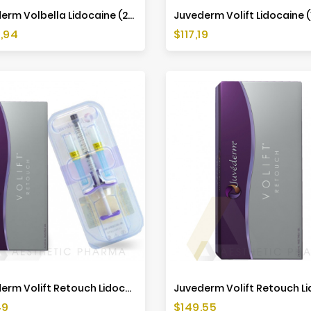
Juvederm Volbella Lidocaine (2x1ml)
Juvederm Volift Lidocaine (
Preis
,94
$117,19
Juvederm Volift Retouch Lidocaine (1x0,55ml)
Preis
49
$149,55