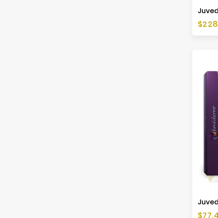
Preis
$228
Preis
$77,