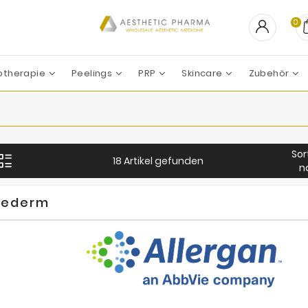
0
otherapie
Peelings
PRP
Skincare
Zubehör
CHEMISCHES PEELING
Professional Derma
Professional Dietetics
Skin Tech Pharma Group
Regeneration Nach Behandlungen
Apharm-Nyuma Pharma
Filorga Laborat
Marllor Biomedical SRL
Mesoestetic Phar
Revitacare Laborato
Sor
18 Artikel gefunden
n
vederm