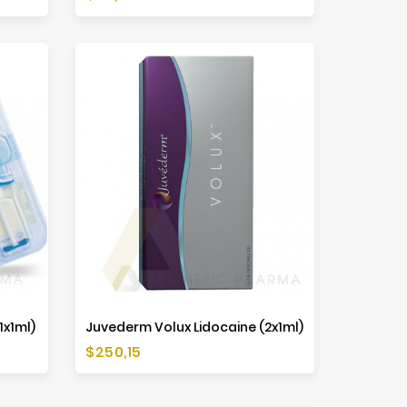
1x1ml)
Juvederm Volux Lidocaine (2x1ml)
Preis
$250,15