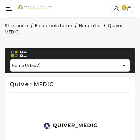
Kategorie
0
Startseite
Biostimulatoren
Hersteller
Quiver
OUTLET
MEDIC
Fillers
Biostimulatoren

Name (A bis Z)
Mesotherapie
Peelings
Quiver MEDIC
PRP
Skincare
Zubehör
Hersteller