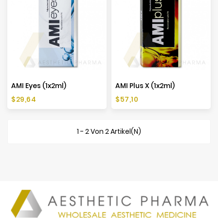
AMI Eyes (1x2ml)
AMI Plus X (1x2ml)
Preis
Preis
$29,64
$57,10
1 - 2 Von 2 Artikel(n)