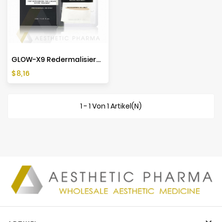
GLOW-X9 Redermalisierende Maske 35ml
Preis
$8,16
1 - 1 Von 1 Artikel(n)