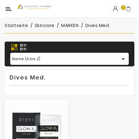
Kategorie
0
Startseite
Skincare
MARKEN
Dives Med.
OUTLET
Fillers
Biostimulatoren

Name (A bis Z)
Mesotherapie
Dives Med.
Peelings
PRP
Skincare
Zubehör
Hersteller