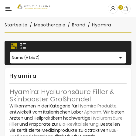
Kategorie
0
Startseite
Mesotherapie
Brand
Hyamira
OUTLET
Fillers
Biostimulatoren

Name (A bis Z)
Mesotherapie
Hyamira
Peelings
Hyamira: Hyaluronsäure Filler &
PRP
Skinbooster Großhandel
Skincare
Willkommen in der Kategorie für
Hyamira Produkte
,
entwickelt vom italienischen Labor
Apharm
. Wir bieten
Zubehör
Ärzten und Heilpraktikern hochwertige
Hyaluronsäure-
Filler
und Präparate zur
Bio-Revitalisierung
. Bestellen
Hersteller
Sie zertifizierte Medizinprodukte zu attraktiven
B2B-