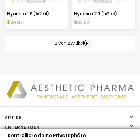
Hyamira 1.6 (1x2ml)
Hyamira 2.0 (1x2ml)
Preis
Preis
$56,83
$62,54
1 - 2 Von 2 Artikel(n)

ARTIKEL

UNTERNEHMEN

Kontrolliere deine Privatsphäre
IHR KONTO