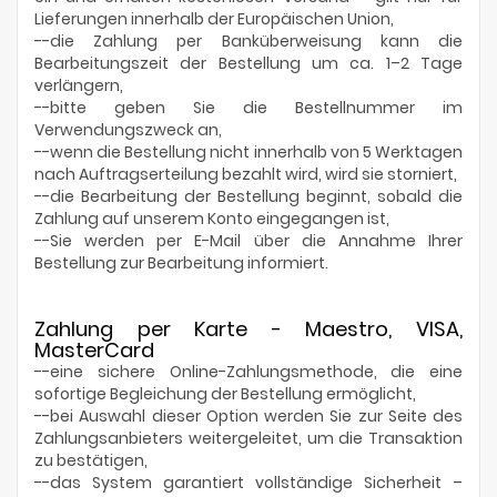
Lieferungen innerhalb der Europäischen Union,
--die Zahlung per Banküberweisung kann die
Bearbeitungszeit der Bestellung um ca. 1–2 Tage
verlängern,
--bitte geben Sie die Bestellnummer im
Verwendungszweck an,
--wenn die Bestellung nicht innerhalb von 5 Werktagen
nach Auftragserteilung bezahlt wird, wird sie storniert,
--die Bearbeitung der Bestellung beginnt, sobald die
Zahlung auf unserem Konto eingegangen ist,
--Sie werden per E-Mail über die Annahme Ihrer
Bestellung zur Bearbeitung informiert.
Zahlung per Karte - Maestro, VISA,
MasterCard
--eine sichere Online-Zahlungsmethode, die eine
sofortige Begleichung der Bestellung ermöglicht,
--bei Auswahl dieser Option werden Sie zur Seite des
Zahlungsanbieters weitergeleitet, um die Transaktion
zu bestätigen,
--das System garantiert vollständige Sicherheit –