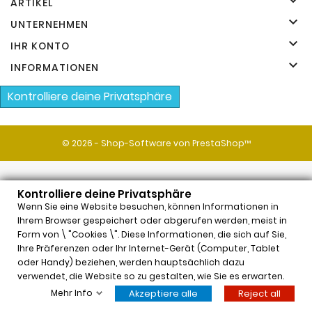

ARTIKEL

UNTERNEHMEN

IHR KONTO

INFORMATIONEN
Kontrolliere deine Privatsphäre
© 2026 - Shop-Software von PrestaShop™
Kontrolliere deine Privatsphäre
Wenn Sie eine Website besuchen, können Informationen in
Ihrem Browser gespeichert oder abgerufen werden, meist in
Form von \ "Cookies \". Diese Informationen, die sich auf Sie,
Ihre Präferenzen oder Ihr Internet-Gerät (Computer, Tablet
x
oder Handy) beziehen, werden hauptsächlich dazu
Neauvia Organic Hydro Deluxe (2x2,5ml)
verwendet, die Website so zu gestalten, wie Sie es erwarten.
$62,54
Price
Mehr Info
Akzeptiere alle
Reject all