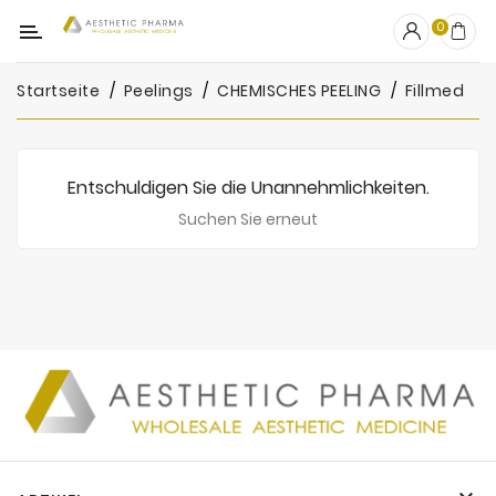
Kategorie
0
Startseite
Peelings
CHEMISCHES PEELING
Fillmed
OUTLET
Fillers
Entschuldigen Sie die Unannehmlichkeiten.
Biostimulatoren
Suchen Sie erneut
Mesotherapie
Peelings
PRP
Skincare
Zubehör
Hersteller