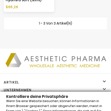
Preis
$65,26
1 - 3 Von 3 Artikel(n)

ARTIKEL

UNTERNEHMEN

Kontrolliere deine Privatsphäre
IHR KONTO
Wenn Sie eine Website besuchen, können Informationen in

INFORMATIONEN
Ihrem Browser gespeichert oder abgerufen werden, meist in
Form von \ "Cookies \". Diese Informationen, die sich auf Sie,