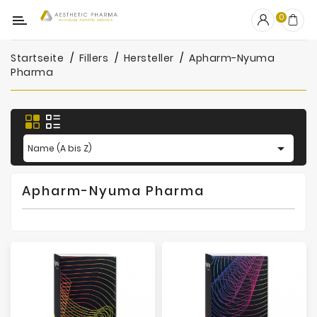
Kategorie
0
Startseite
Fillers
Hersteller
Apharm-Nyuma
OUTLET
Pharma
Fillers
Biostimulatoren

Name (A bis Z)
Mesotherapie
Peelings
Apharm-Nyuma Pharma
PRP
Skincare
Zubehör
Hersteller