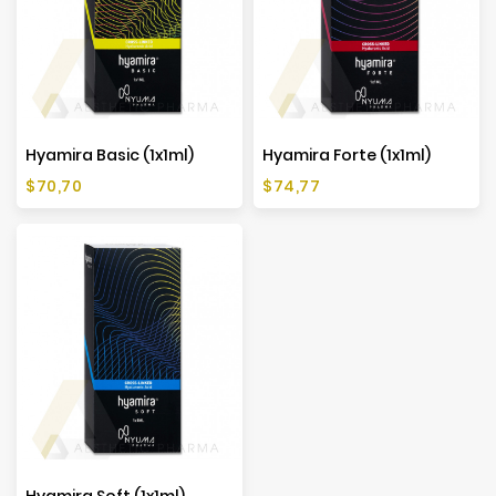
Hyamira Basic (1x1ml)
Hyamira Forte (1x1ml)
Preis
Preis
$70,70
$74,77
Hyamira Soft (1x1ml)