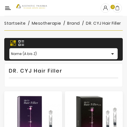
Kategorie
0
Startseite
Mesotherapie
Brand
DR. CYJ Hair Filler
OUTLET
Fillers
Biostimulatoren

Name (A bis Z)
Mesotherapie
DR. CYJ Hair Filler
Peelings
PRP
Skincare
Zubehör
Hersteller