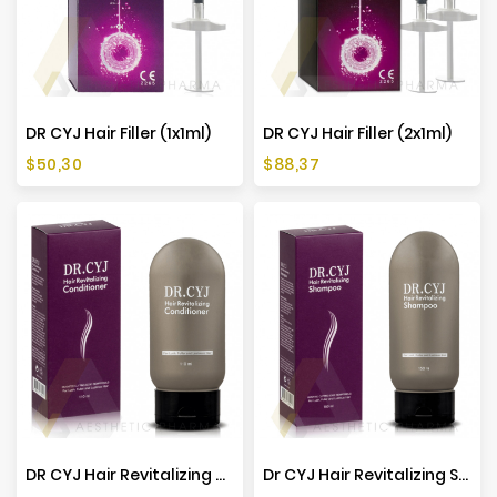
DR CYJ Hair Filler (1x1ml)
DR CYJ Hair Filler (2x1ml)
Preis
Preis
$50,30
$88,37
DR CYJ Hair Revitalizing Conditioner - 110ml
Dr CYJ Hair Revitalizing Shampoo - 150ml