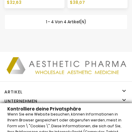
Preis
Preis
$32,63
$38,07
1 - 4 Von 4 Artikel(n)

ARTIKEL

UNTERNEHMEN

Kontrolliere deine Privatsphäre
IHR KONTO
Wenn Sie eine Website besuchen, können Informationen in

INFORMATIONEN
Ihrem Browser gespeichert oder abgerufen werden, meist in
Form von \ "Cookies \". Diese Informationen, die sich auf Sie,
Kontrolliere deine Privatsphäre
Ihre Präferenzen oder Ihr Internet-Gerät (Computer, Tablet