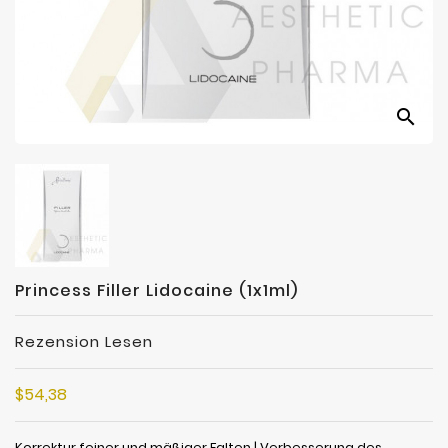
search
Princess Filler Lidocaine (1x1ml)
Rezension Lesen
$54,38
Korrektur feiner und mäßiger Falten | Verbesserung des