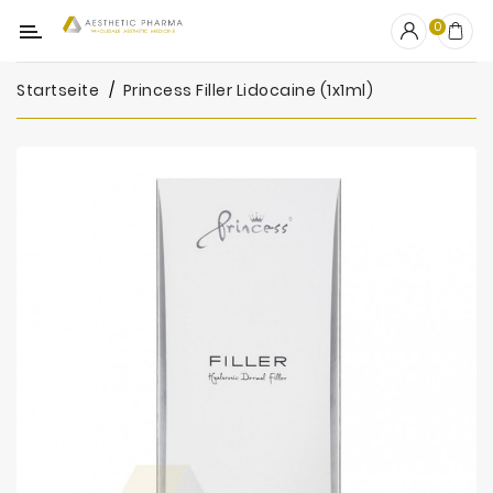
Kategorie
0
Startseite
Princess Filler Lidocaine (1x1ml)
OUTLET
Fillers
Biostimulatoren
Mesotherapie
Peelings
PRP
Skincare
Zubehör
Hersteller