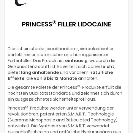
®
PRINCESS
FILLER LIDOCAINE
Dies ist ein steriler, bioabbaubarer, viskoelastischer,
perfekt reiner, isotonischer und homogenisierter
Faltenfüller. Das Produkt ist
einhäusig
, wodurch die
Gelkonsistenz sanft ist. Es verteilt sich daher
leicht
,
bietet
lang anhaltende
und vor allem
natürliche
Effekte
, die
von 6 bis 12 Monate
anhalten.
®
Die gesamte Palette der Princess
-Produkte erfüllt die
höchsten Qualitätsstandards und zeichnet sich durch
ein ausgezeichnetes Sicherheitsprofil aus.
®
Princess
-Produkte werden unter Verwendung der
revolutionären, patentierten S.M.A.R.T.-Technologie
(Supreme Monophasic and Reticulated Technology)
entwickelt. Die Synthese von S.M.A.R.T. verwendet
ausschließlich reine und natürliche Hyaluronsäure aus